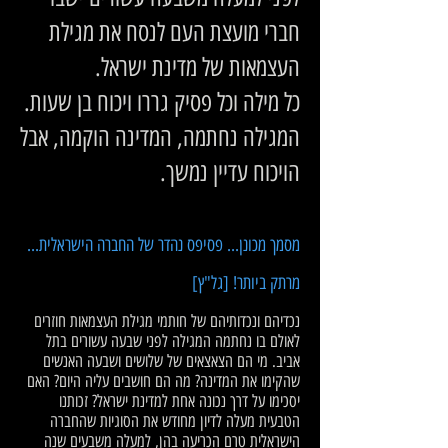
חברי מועצת העם לנסח את מגילת
העצמאות של מדינת ישראל.
כל מילה וכל פסיק גררו ויכוח בן שעות.
המגילה נחתמה, המדינה הוקמה, אבל
הויכוח עדיין נמשך.
מסמך מכונן... פסיפס נהדר של החברה הישראלית...
מרתק ביותר! [גל"ץ]
נכדיהם ונכדותיהם של חותמי מגילת העצמאות חוזרים
לאולם בו נחתמה המגילה לפני שבעה עשורים בתל
אביב. מי הם הצאצאים של שלושים ושבעה האנשים
שהקימו את המדינה? מה הם חושבים עליה היום? האם
יסכימו על דרך נכונה אחת למדינת ישראל? זכותנו
הטבעית מעלה לדיון מחודש את הסוגיות שהחברה
הישראלית טרם הכריעה בהן, למעלה משבעים שנה