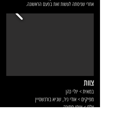
אחרי שניסתה לעשות זאת בפעם הראשונה.
צוות
במאית > יולי כהן
מפיקים > אודי ניר, שגיא בורנשטיין
צלם > איתן חתוכה
מוזיקה מקורית > אדם בן עזרא
עריכה > טלי ויסמן, שגיא בורנשטיין
עיצוב פסקול ומיקס > רפי חן
אונליין > אורן ברגמן